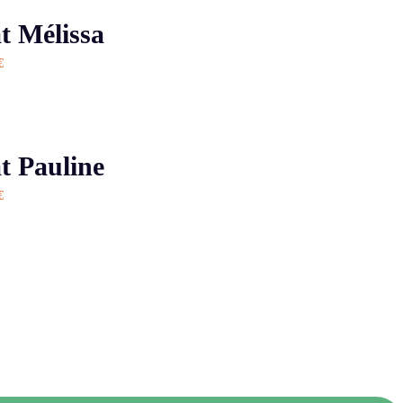
APERÇU
t Mélissa
€
APERÇU
t Pauline
€