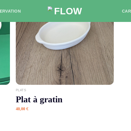
Pl
ERVATION
CAR
38,00
APERÇU
PLATS
Plat à gratin
40,00
€