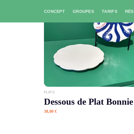
Skip
to
CONCEPT
GROUPES
TARIFS
RÉS
content
APERÇU
PLATS
Dessous de Plat Bonnie
38,00
€