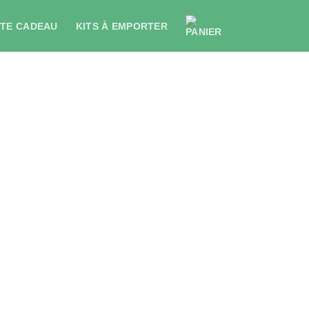
at Élorane
TE CADEAU
KITS À EMPORTER
€