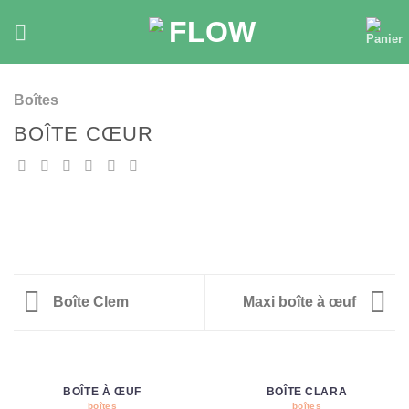
Skip
to
content
Boîtes
BOÎTE CŒUR
Boîte Clem
Maxi boîte à œuf
BOÎTE À ŒUF
BOÎTE CLARA
boîtes
boîtes