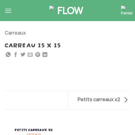
Skip
to
content
Carreaux
CARREAU 15 X 15
Petits carreaux x2
PETITS CARREAUX X2
carreaux