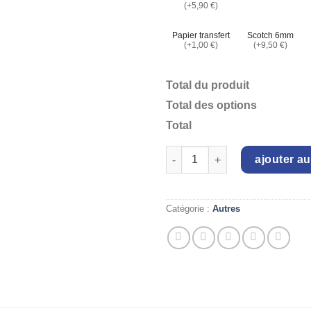
(+5,90 €)
Papier transfert
Scotch 6mm
(+1,00 €)
(+9,50 €)
Total du produit
Total des options
Total
quantité de Savon Poussoir
ajouter au
Catégorie :
Autres