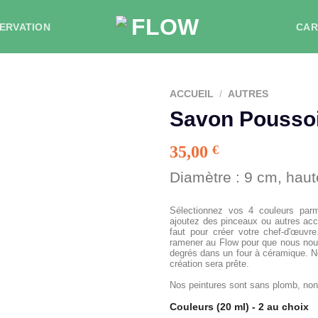
ERVATION
CAR
ACCUEIL
/
AUTRES
Savon Pousso
35,00
€
Diamètre : 9 cm, haut
Sélectionnez vos 4 couleurs parm
ajoutez des pinceaux ou autres acc
faut pour créer votre chef-d'œuvr
ramener au Flow pour que nous nous
degrés dans un four à céramique. No
création sera prête.
Nos peintures sont sans plomb, non t
Couleurs (20 ml) - 2 au choix