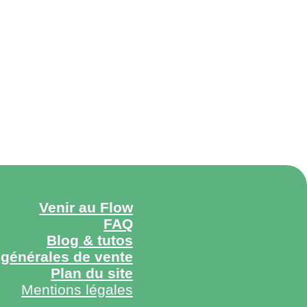
APE
AUTRES
Maxi Gam
35,00
€
Venir au Flow
FAQ
Blog & tutos
 générales de vente
Plan du site
Mentions légales