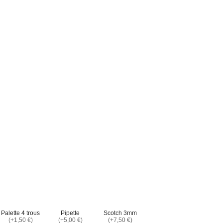
Palette 4 trous
Pipette
Scotch 3mm
(+1,50 €)
(+5,00 €)
(+7,50 €)