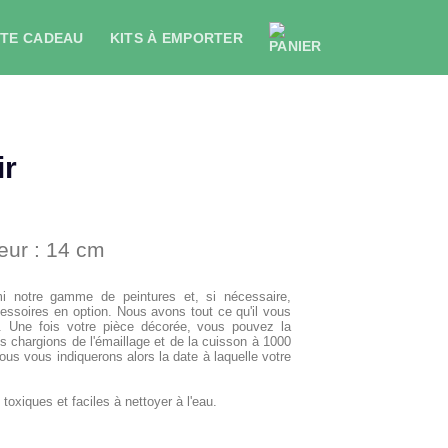
TE CADEAU
KITS À EMPORTER
ir
eur : 14 cm
i notre gamme de peintures et, si nécessaire,
essoires en option. Nous avons tout ce qu'il vous
e. Une fois votre pièce décorée, vous pouvez la
 chargions de l'émaillage et de la cuisson à 1000
us vous indiquerons alors la date à laquelle votre
oxiques et faciles à nettoyer à l'eau.