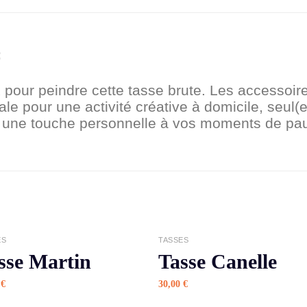

x pour peindre cette tasse brute. Les accessoire
e pour une activité créative à domicile, seul(e)
a une touche personnelle à vos moments de pa
APERÇU
APERÇU
ES
TASSES
sse Martin
Tasse Canelle
0
€
30,00
€