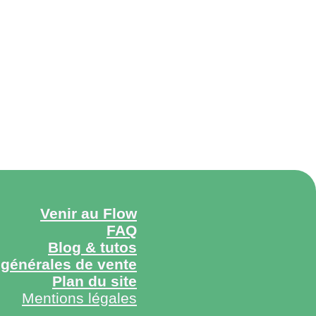
APE
TASSES
Tasse Ma
30,00
€
Venir au Flow
FAQ
Blog & tutos
 générales de vente
Plan du site
Mentions légales