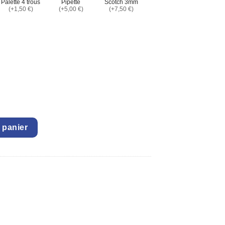
Palette 4 trous
Pipette
Scotch 3mm
(+1,50 €)
(+5,00 €)
(+7,50 €)
 panier