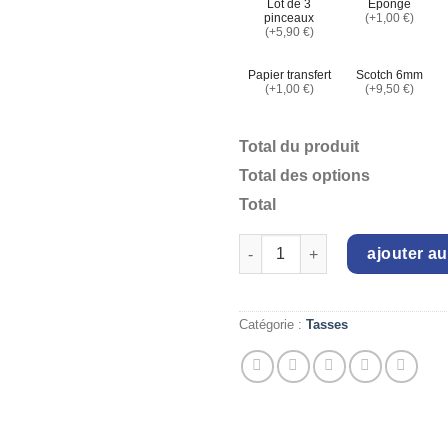
Lot de 3
Eponge
pinceaux
(+1,00 €)
(+5,90 €)
Papier transfert
Scotch 6mm
(+1,00 €)
(+9,50 €)
Total du produit
Total des options
Total
quantité de Tasse Flore
ajouter au
Catégorie :
Tasses