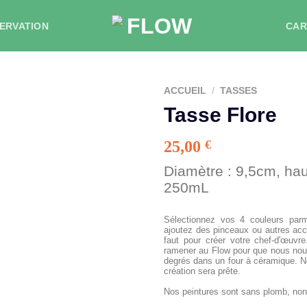
ERVATION
CAR
ACCUEIL
/
TASSES
Tasse Flore
25,00
€
Diamètre : 9,5cm, hau
250mL
Sélectionnez vos 4 couleurs parm
ajoutez des pinceaux ou autres acc
faut pour créer votre chef-d'œuvr
ramener au Flow pour que nous nous
degrés dans un four à céramique. No
création sera prête.
Nos peintures sont sans plomb, non t